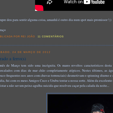
mpre deu para sentir alguma coisa, amanhã é outro dia num spot mais promissor !;)
raço
BLICADA POR
REI JOÃO
11 COMENTÁRIOS
ÁBADO, 24 DE MARÇO DE 2012
rado a ferro(s)
mês de Março tem sido uma incógnita. Os mares revoltos característicos desta
tercalados com dias de mar chão completamente atípicos. Nestes últimos, as águ
ouco frequentes nos anos com chuvas torrenciais) desmotivam o spinning diurno e 
 dia, fui com os meus Amigos Cuco e Urubu tentar a nossa sorte. Além da excelente
istar a não ser um peixe-agulha suicida que resolveu caçar pela calada da noite...