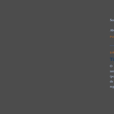
Se
Ab
PU
S
Ti
O 
in
(p
de
reg