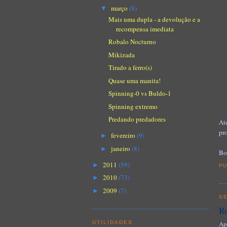
março
(8)
▼
Mais uma dupla - a devolução e a
recompensa imediata
Robalo Nocturno
Mikizada
Tirado a ferro(s)
Quase uma manita!
Spinning-0 vs Buldo-1
Spinning extremo
Predando predadores
At
pr
fevereiro
(9)
►
janeiro
(8)
►
Bo
2011
(59)
►
PU
2010
(73)
►
2009
(7)
►
SE
R
Ap
UTILIDADES