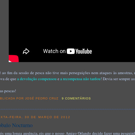
é ao fim da sessão de pesca não tive mais perseguições nem ataques às amostras,
ova de que
a devolução compensou
e
a recompensa não tardou
! Devia ser sempre a
as pescas!
BLICADA POR
JOSÉ PEDRO CRUZ
9 COMENTÁRIOS
XTA-FEIRA, 30 DE MARÇO DE 2012
obalo Nocturno
ós uma longa ausência, eis que o nosso Amigo Orlando decide fazer uma pesquinha