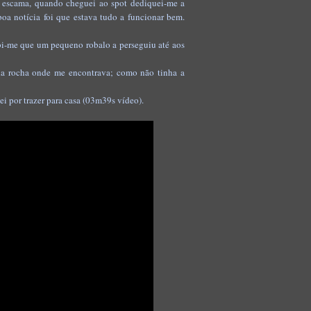
ir escama, quando cheguei ao spot dediquei-me a
boa notícia foi que estava tudo a funcionar bem.
ebi-me que um pequeno robalo a perseguiu até aos
da rocha onde me encontrava; como não tinha a
i por trazer para casa (03m39s vídeo).