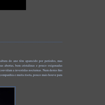
 altura do ano têm aparecido por períodos, mas
as abertas, bem cristalinas e pouco oxigenadas
convidam a investidas nocturnas. Num destes fins
 companhia e muita risota, pouco mais houve para