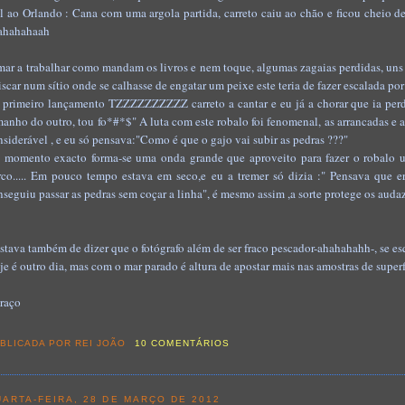
l ao Orlando : Cana com uma argola partida, carreto caiu ao chão e ficou cheio de a
ahahahaah
mar a trabalhar como mandam os livros e nem toq
ue, algumas zagaias perdidas, un
riscar num sítio onde se calhasse de engatar um peixe este teria de fazer escalada p
 primeiro lançamento TZZZZZZZZZZ carreto a cantar e eu já a chorar que ia perd
manho do outro, tou fo*#*$" A luta com este robalo foi fenomenal, as arrancadas e
nsiderável , e eu só pensava:"Como é que o gajo vai subir as pedras ???"
 momento exacto forma-se uma onda grande que aproveito para fazer o robalo ul
rco..... Em pouco tempo estava em seco,e eu a tremer só dizia :" Pensava que
nseguiu passar as pedras sem coçar a linha", é mesmo assi
m ,a sorte protege os audaz
stava também de dizer que o fotógrafo além de ser fraco pescador-ahahahahh-, se es
je é outro dia, mas com o mar parado é altura de apostar mais nas amostras de superf
raço
BLICADA POR
REI JOÃO
10 COMENTÁRIOS
ARTA-FEIRA, 28 DE MARÇO DE 2012