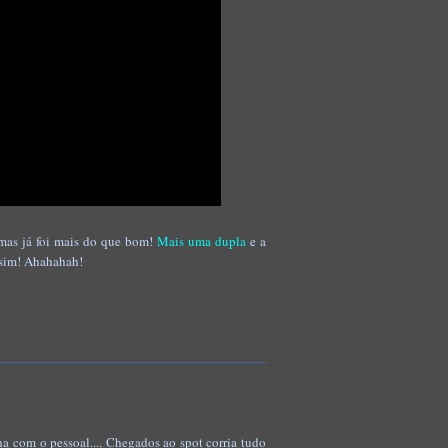
 mas já foi mais do que bom!
Mais uma dupla
e a
ssim! Ahahahah!
 com o pessoal.... Chegados ao spot corria tudo