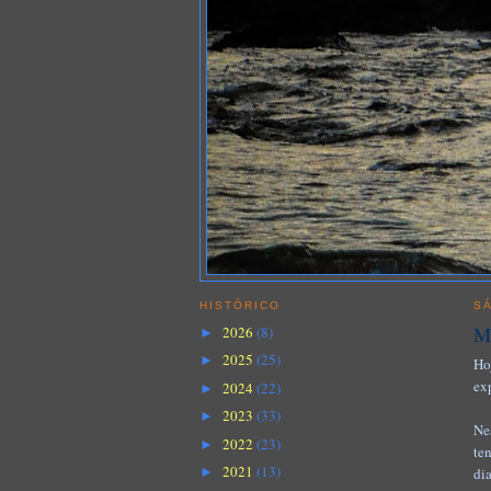
HISTÓRICO
S
Ma
2026
(8)
►
2025
(25)
►
Ho
ex
2024
(22)
►
2023
(33)
►
Ne
2022
(23)
►
te
2021
(13)
di
►