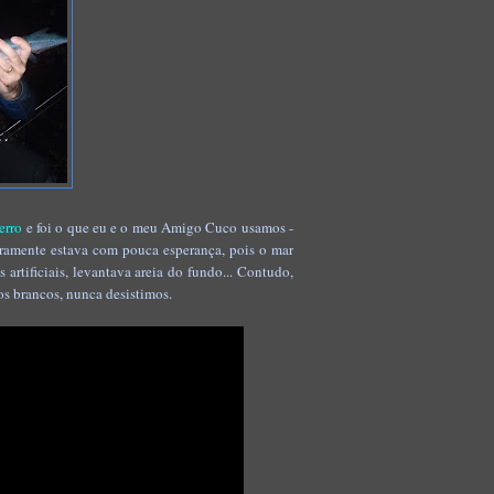
ferro
e foi o que eu e o meu Amigo Cuco usamos -
ramente estava com pouca esperança, pois o mar
rtificiais, levantava areia do fundo... Contudo,
os brancos, nunca desistimos.