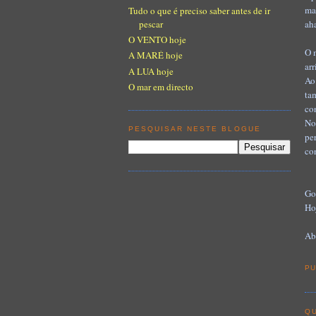
ma
Tudo o que é preciso saber antes de ir
a
h
pescar
O VENTO hoje
O 
A MARÉ hoje
ar
A LUA hoje
Ao
O mar em directo
ta
co
No
PESQUISAR NESTE BLOGUE
pe
co
Go
Ho
Ab
PU
QU