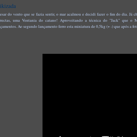
ikizada
esar do vento que se fazia sentir, o mar acalmou e decidi fazer o fim do dia. Já 
rrectas, uma Ventania do catano! Aproveitando a técnica do "Jack" que o 
nçamentos. Ao segundo lançamento ferro esta miniatura de 0,5kg (+ -) que após a foto