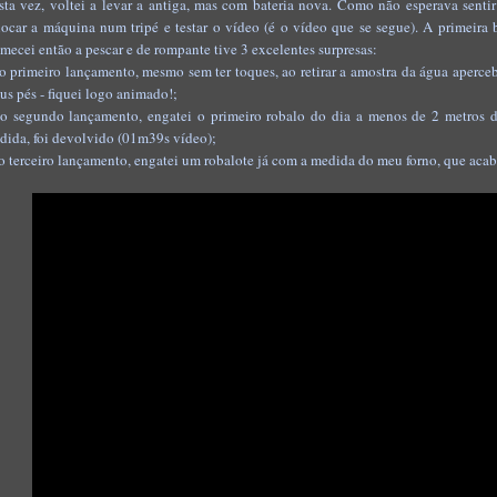
sta vez, voltei a levar a antiga, mas com bateria nova. Como não esperava sent
locar a máquina num tripé e testar o vídeo (é o vídeo que se segue). A primeira 
mecei então a pescar e de rompante tive 3 excelentes surpresas:
no primeiro lançamento, mesmo sem ter toques, ao retirar a amostra da água aperc
us pés - fiquei logo animado!;
no segundo lançamento, engatei o primeiro robalo do dia a menos de 2 metros 
dida, foi devolvido (01m39s vídeo);
no terceiro lançamento, engatei um robalote já com a medida do meu forno, que acabe