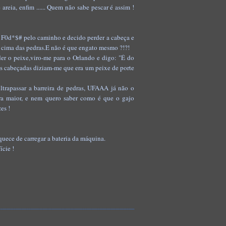
reia, enfim ...... Quem não sabe pescar é assim !
s F0d*$# pelo caminho e decido perder a cabeça e
or cima das pedras.E não é que engato mesmo ?!?!
er o peixe,viro-me para o Orlando e digo: "É do
 as cabeçadas diziam-me que era um peixe de porte
trapassar a barreira de pedras, UFAAA já não o
 era maior, e nem quero saber como é que
o gajo
es !
quece de carregar a bateria da máquina.
ície !