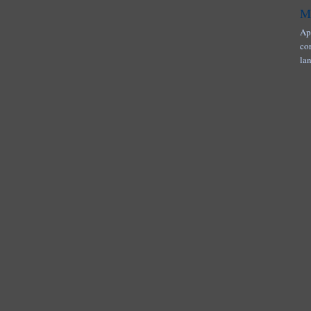
M
Ap
co
la