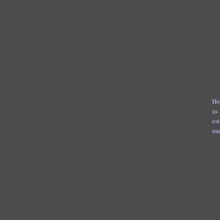
Ho
as
es
mu