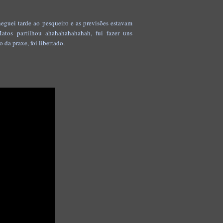
cheguei tarde ao pesqueiro e as previsões estavam
Matos partilhou ahahahahahahah, fui
fazer uns
 da praxe, foi libertado.