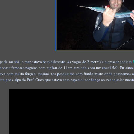
je de manhã, o mar estava bem diferente. As vagas de 2 metros e a crescer pediam
 nossas famosas zagaias com raglou de 14cm atrelado com um anzol 5/0. Eu since
tava com muita força e, mesmo nos pesqueiros com fundo misto onde passeamos os a
ito por culpa do Prof. Cuco que estava com especial confiança ao ver aqueles mant