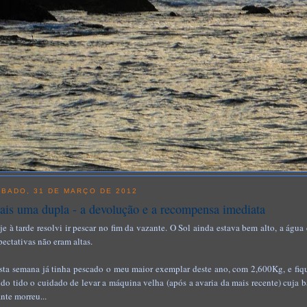
ÁBADO, 31 DE MARÇO DE 2012
is uma dupla - a devolução e a recompensa imediata
je à tarde resolvi ir pescar no fim da vazante. O Sol ainda estava bem alto, a água
pectativas não eram altas.
sta semana já tinha pescado o meu maior exemplar deste ano, com 2,600Kg, e fiqu
ndo tido o cuidado de levar a máquina velha (após a avaria da mais recente) cuja 
ante morreu...