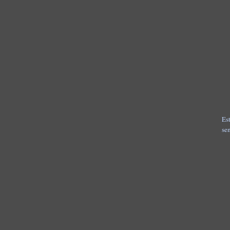
Es
se