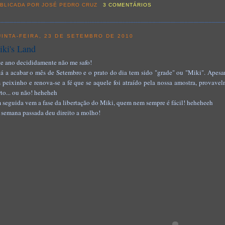
BLICADA POR
JOSÉ PEDRO CRUZ
3 COMENTÁRIOS
INTA-FEIRA, 23 DE SETEMBRO DE 2010
ki's Land
te ano decididamente não me safo!
tá a acabar o mês de Setembro e o prato do dia tem sido "grade" ou "Miki". Apesar
 peixinho e renova-se a fé que se aquele foi atraído pela nossa amostra, provavel
rto... ou não! heheheh
 seguida vem a fase da libertação do Miki, quem nem sempre é fácil! heheheeh
 semana passada deu direito a molho!