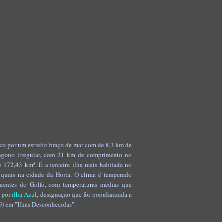
ico por um estreito braço de mar com de 8,3 km de
tágono irregular, com 21 km de comprimento no
 172,43 km². É a terceira ilha mais habitada no
 quais na cidade da Horta. O clima é temperado
 quentes do Golfo, com temperaturas médias que
a por
ilha Azul
, designação que foi popularizada a
30) em "Ilhas Desconhecidas".