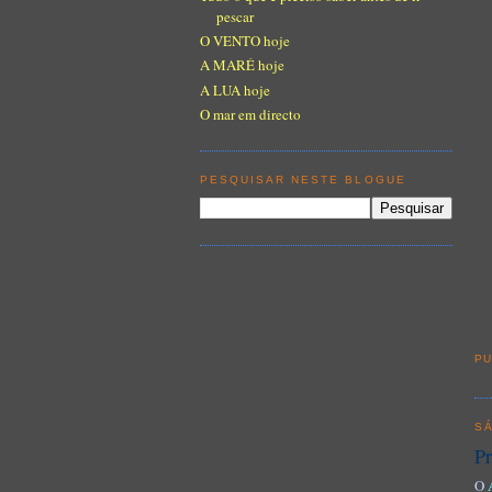
pescar
O VENTO hoje
A MARÉ hoje
A LUA hoje
O mar em directo
PESQUISAR NESTE BLOGUE
PU
S
Pr
O