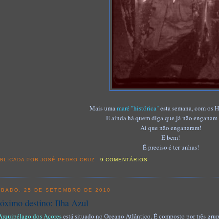
Mais uma
maré "histórica"
esta semana, com os H
E ainda há quem diga que já não enganam 
Ai que não enganaram!
E bem!
É preciso é ter unhas!
BLICADA POR
JOSÉ PEDRO CRUZ
9 COMENTÁRIOS
ÁBADO, 25 DE SETEMBRO DE 2010
óximo destino: Ilha Azul
Arquipélago dos Açores
está situado no Oceano Atlântico. É composto por três grup