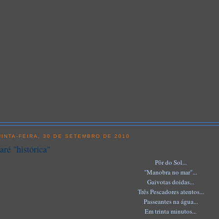
INTA-FEIRA, 30 DE SETEMBRO DE 2010
ré "histórica"
Pôr do Sol...
"Manobra no mar"...
Gaivotas doidas...
Três Pescadores atentos...
Passeantes na água...
Em trinta minutos...