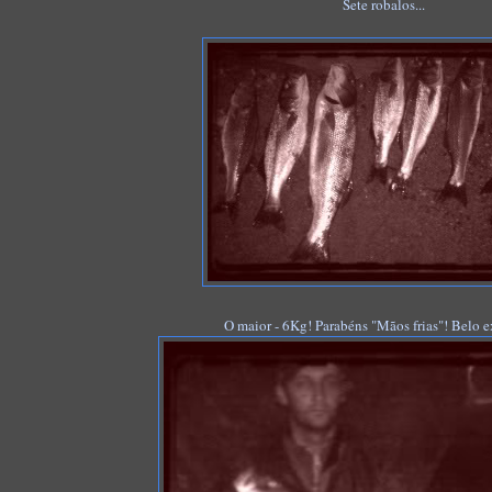
Sete robalos...
O maior - 6Kg! Parabéns "Mãos frias"! Belo 