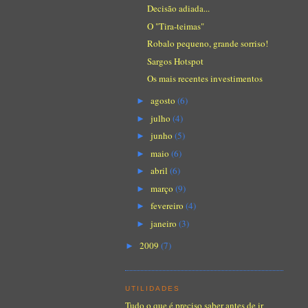
Decisão adiada...
O "Tira-teimas"
Robalo pequeno, grande sorriso!
Sargos Hotspot
Os mais recentes investimentos
agosto
(6)
►
julho
(4)
►
junho
(5)
►
maio
(6)
►
abril
(6)
►
março
(9)
►
fevereiro
(4)
►
janeiro
(3)
►
2009
(7)
►
UTILIDADES
Tudo o que é preciso saber antes de ir