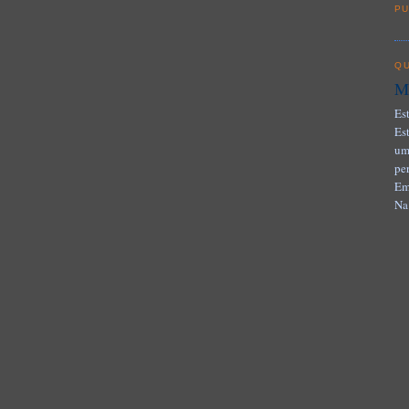
PU
QU
Mi
Es
Es
um
pe
Em
Na