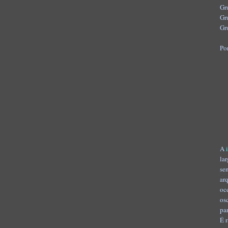
Gr
Gr
Gr
Po
A
la
se
ar
oc
os
pa
É 