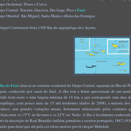
upo Ocidental: Flores e Corvo
upo Central: Terceira, Graciosa, São Jorge, Pico e
Faial
upo Oriental: São Miguel, Santa Maria e ilhéus das Formigas
rtugal Continental dista 1300 Km do arquipélago dos Açores.
ilha do Faial
situa-se no extremo ocidental do Grupo Central, separada da Ilha do P
rgura, conhecido por canal do faial. A ilha tem a forma aproximada de um pen
ntido leste-oeste e uma largura máxima de 14 km, a que corresponde uma área de
quipélago, com pouco mais de 15 mil residentes (dados de 2008), a maioria dos
eânico, sem grandes variações anuais, fortemente infuenciado pelas correntes
cilam entre os 13º C no Inverno e os 22°C no Verão. A ilha é localmente conhecid
rtir da descrição de Raul Brandão (militar, jornalista e escritor português; 1867-19
razão para dizer que até pela cor estou ansioso por lá chegar! Heheheh