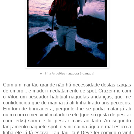
A minha Angelkiss matadora é danada!
Com um mar tão grande não há necessidade destas cargas
de ombro... e mudei imediatamente de spot. Cruzei-me com
o Vitor, um pescador habitual naquelas andanças, que me
confidenciou que de manhã já ali tinha tirado uns peixecos.
Em tom de brincadeira, perguntei-lhe se podia matar já ali
outro com o meu vinil matador e ele (que só gosta de pescar
com jerks) sorriu e foi pescar mais ao lado. Ao segundo
lançamento naquele spot, o vinil cai na água e mal estico a
linha ele já lá estava! Tau, tau, tau! Deve ter comido o vinil