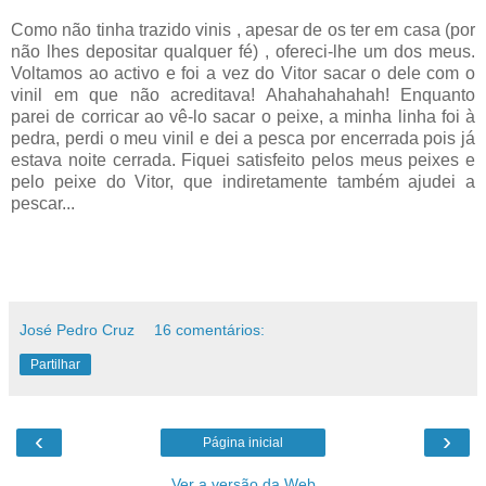
Como não tinha trazido vinis , apesar de os ter em casa (por
não lhes depositar qualquer fé) , ofereci-lhe um dos meus.
Voltamos ao activo e foi a vez do Vitor sacar o dele com o
vinil em que não acreditava! Ahahahahahah! Enquanto
parei de corricar ao vê-lo sacar o peixe, a minha linha foi à
pedra, perdi o meu vinil e dei a pesca por encerrada pois já
estava noite cerrada. Fiquei satisfeito pelos meus peixes e
pelo peixe do Vitor, que indiretamente também ajudei a
pescar...
José Pedro Cruz
16 comentários:
Partilhar
‹
›
Página inicial
Ver a versão da Web