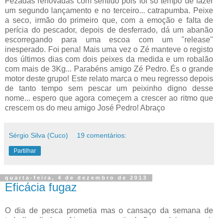
Fezadas renovadas com sentido pois foi só tempo de fazer
um segundo lançamento e no terceiro... catrapumba. Peixe
a seco, irmão do primeiro que, com a emoção e falta de
perícia do pescador, depois de desferrado, dá um abanão
escorregando para uma escoa com um "release"
inesperado. Foi pena! Mais uma vez o Zé manteve o registo
dos últimos dias com dois peixes da medida e um robalão
com mais de 3Kg... Parabéns amigo Zé Pedro. És o grande
motor deste grupo! Este relato marca o meu regresso depois
de tanto tempo sem pescar um peixinho digno desse
nome... espero que agora começem a crescer ao ritmo que
crescem os do meu amigo José Pedro! Abraço
Sérgio Silva (Cuco)
19 comentários:
Partilhar
quarta-feira, 4 de dezembro de 2013
Eficácia fugaz
O dia de pesca prometia mas o cansaço da semana de