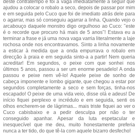
deste contratempo e foi a vaga imediatamente a seguir que
ajudou a colocar o robalo a seco, depois de passar por mim
e em seguida pelo Cuco que foi de imediato atrás dele para
o agarrar, mas só conseguiu agarrar a linha. Quando vejo o
arcabouço daquele monstro digo orgulhoso ao Cuco: "este
é o recorde que procuro há mais de 5 anos"! Estava eu a
terminar a frase e já uma nova vaga varria literalmente a laje
rochosa onde nos encontravamos. Sinto a linha novamente
a esticar à medida que a onda empurrava o robalo em
direcção à praia e em seguida sinto-a a partir! Nem queria
acreditar! Em segundos, o peixe com que sonhei nos
últimos 5 anos, passou a ser um enorme pesadelo! A onda
passou e peixe nem vê-lo! Aquele peixe de sonho de
cabeça imponente e lombo gigante, que chegou a estar por
segundos completamente a seco e sem forças, tinha-nos
escapado! O peixe de uma vida veio, disse olá e adeus! De
início fiquei perplexo e incrédulo e em seguida, senti os
olhos encherem-se de lágrimas... mais triste fiquei ao ver o
Cuco cabisbaixo e a pedir desculpa por não o ter
conseguido apanhar. Apesar da luta espetacular e
inesquecível que me deu, muito honestamente preferia
nunca a ter tido, do que tê-la com aquele bizarro desfecho!