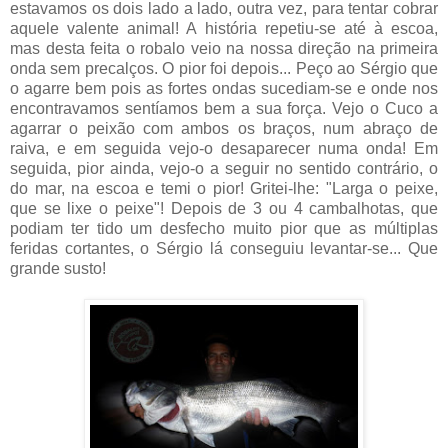
estavamos os dois lado a lado, outra vez, para tentar cobrar
aquele valente animal! A história repetiu-se até à escoa,
mas desta feita o robalo veio na nossa direção na primeira
onda sem precalços. O pior foi depois... Peço ao Sérgio que
o agarre bem pois as fortes ondas sucediam-se e onde nos
encontravamos sentíamos bem a sua força. Vejo o Cuco a
agarrar o peixão com ambos os braços, num abraço de
raiva, e em seguida vejo-o desaparecer numa onda! Em
seguida, pior ainda, vejo-o a seguir no sentido contrário, o
do mar, na escoa e temi o pior! Gritei-lhe: "Larga o peixe,
que se lixe o peixe"! Depois de 3 ou 4 cambalhotas, que
podiam ter tido um desfecho muito pior que as múltiplas
feridas cortantes, o Sérgio lá conseguiu levantar-se... Que
grande susto!