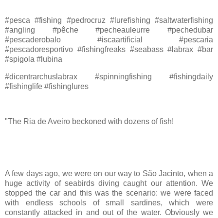
#pesca #fishing #pedrocruz #lurefishing #saltwaterfishing
#angling #pêche #pecheauleurre #pechedubar
#pescaderobalo #iscaartificial #pescaria
#pescadoresportivo #fishingfreaks #seabass #labrax #bar
#spigola #lubina
#dicentrarchuslabrax #spinningfishing #fishingdaily
#fishinglife #fishinglures
"The Ria de Aveiro beckoned with dozens of fish!
A few days ago, we were on our way to São Jacinto, when a
huge activity of seabirds diving caught our attention. We
stopped the car and this was the scenario: we were faced
with endless schools of small sardines, which were
constantly attacked in and out of the water. Obviously we