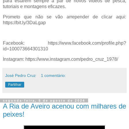
para estarem sempre a par de novos vídeos de pesca,
tutoriais e montagens eficazes.
Prometo que não se vão arrepender de clicar aqui:
https://bit.ly/3DaLgap
Facebook: https://www.facebook.com/profile.php?
id=100073664301310
Instagram: https://www.instagram.com/pedro_cruz_1978/
José Pedro Cruz
1 comentário:
Partilhar
segunda-feira, 5 de agosto de 2024
A Ria de Aveiro acenou com milhares de
peixes!