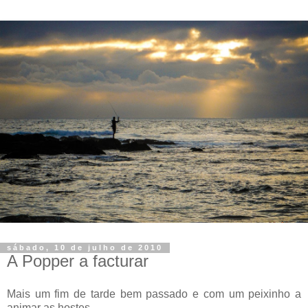
sábado, 10 de julho de 2010
A Popper a facturar
Mais um fim de tarde bem passado e com um peixinho a
animar as hostes.