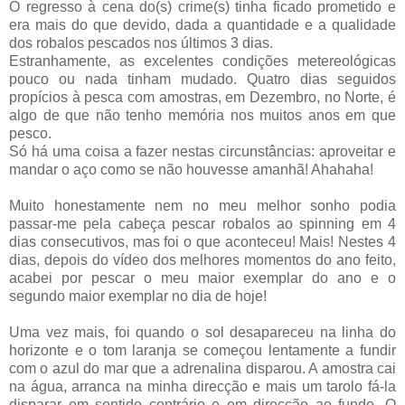
O regresso à cena do(s) crime(s) tinha ficado prometido e
era mais do que devido, dada a quantidade e a qualidade
dos robalos pescados nos últimos 3 dias.
Estranhamente, as excelentes condições metereológicas
pouco ou nada tinham mudado. Quatro dias seguidos
propícios à pesca com amostras, em Dezembro, no Norte, é
algo de que não tenho memória nos muitos anos em que
pesco.
Só há uma coisa a fazer nestas circunstâncias: aproveitar e
mandar o aço como se não houvesse amanhã! Ahahaha!
Muito honestamente nem no meu melhor sonho podia
passar-me pela cabeça pescar robalos ao spinning em 4
dias consecutivos, mas foi o que aconteceu! Mais! Nestes 4
dias, depois do vídeo dos melhores momentos do ano feito,
acabei por pescar o meu maior exemplar do ano e o
segundo maior exemplar no dia de hoje!
Uma vez mais, foi quando o sol desapareceu na linha do
horizonte e o tom laranja se começou lentamente a fundir
com o azul do mar que a adrenalina disparou. A amostra cai
na água, arranca na minha direcção e mais um tarolo fá-la
disparar em sentido contrário e em direcção ao fundo. O