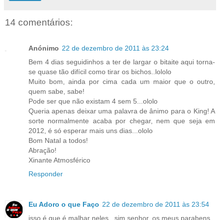
14 comentários:
Anónimo
22 de dezembro de 2011 às 23:24
Bem 4 dias seguidinhos a ter de largar o bitaite aqui torna-
se quase tão difícil como tirar os bichos..lololo
Muito bom, ainda por cima cada um maior que o outro,
quem sabe, sabe!
Pode ser que não existam 4 sem 5...ololo
Queria apenas deixar uma palavra de ânimo para o King! A
sorte normalmente acaba por chegar, nem que seja em
2012, é só esperar mais uns dias...ololo
Bom Natal a todos!
Abração!
Xinante Atmosférico
Responder
Eu Adoro o que Faço
22 de dezembro de 2011 às 23:54
isso é que é malhar neles...sim senhor..os meus parabens.