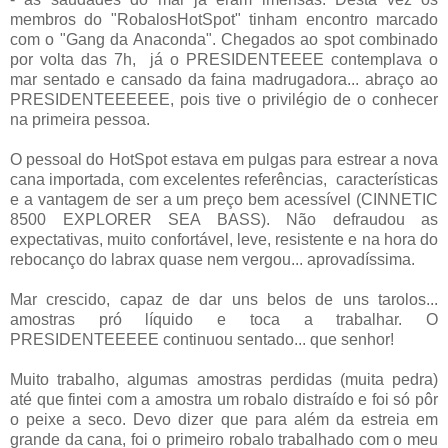
membros do "RobalosHotSpot" tinham encontro marcado
com o "Gang da Anaconda". Chegados ao spot combinado
por volta das 7h, já o PRESIDENTEEEE contemplava o
mar sentado e cansado da faina madrugadora... abraço ao
PRESIDENTEEEEEE, pois tive o privilégio de o conhecer
na primeira pessoa.
O pessoal do HotSpot estava em pulgas para estrear a nova
cana importada, com excelentes referências, características
e a vantagem de ser a um preço bem acessível (CINNETIC
8500 EXPLORER SEA BASS). Não defraudou as
expectativas, muito confortável, leve, resistente e na hora do
rebocanço do labrax quase nem vergou... aprovadíssima.
Mar crescido, capaz de dar uns belos de uns tarolos...
amostras pró líquido e toca a trabalhar. O
PRESIDENTEEEEE continuou sentado... que senhor!
Muito trabalho, algumas amostras perdidas (muita pedra)
até que fintei com a amostra um robalo distraído e foi só pôr
o peixe a seco. Devo dizer que para além da estreia em
grande da cana, foi o primeiro robalo trabalhado com o meu