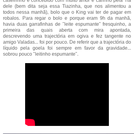
caseirinho e concebido com muito amor e carinho pela Tia
dele (bem dita seja essa Tiazinha, que nos alimentou a
todos nessa manhã), bolo que o King vai ter de pagar em
robalos. Para regar o bolo e porque eram 9h da manhã,
havia duas garrafinhas de "leite espumante" fresquinho, a
primeira das quais aberta com mira apontada,
descrevendo uma trajectória em ogiva e fez tangente no
amigo Valadas... foi por pouco. De referir que a trajectória do
líquido pela goela foi sempre em favor da gravidade...
sobrou pouco "leitinho espumante".