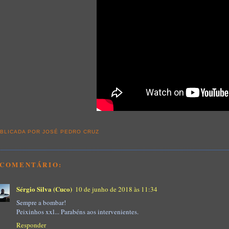
BLICADA POR
JOSÉ PEDRO CRUZ
 COMENTÁRIO:
Sérgio Silva (Cuco)
10 de junho de 2018 às 11:34
Sempre a bombar!
Peixinhos xxl... Parabéns aos intervenientes.
Responder