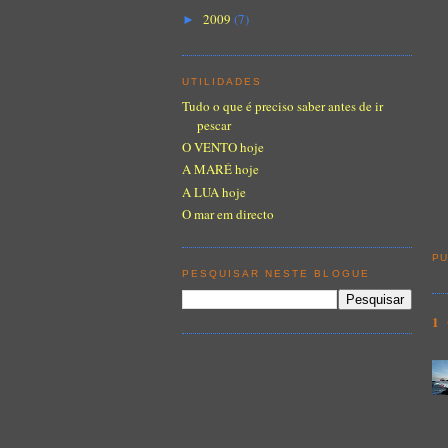
2009
(7)
►
UTILIDADES
Tudo o que é preciso saber antes de ir
pescar
O VENTO hoje
A MARÉ hoje
A LUA hoje
O mar em directo
PU
PESQUISAR NESTE BLOGUE
1