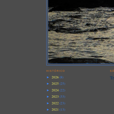
HISTÓRICO
SÁ
Tr
2026
(8)
►
2025
(25)
►
2024
(22)
►
2023
(33)
►
2022
(23)
►
2021
(13)
►