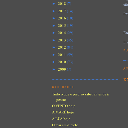
2018
(7)
►
efi
2017
(14)
►
Pr
2016
(10)
►
2015
(19)
►
Fa
2014
(29)
►
2013
(45)
►
In
2012
(84)
►
PU
2011
(59)
►
2010
(73)
►
S
2009
(7)
►
E
UTILIDADES
Tudo o que é preciso saber antes de ir
pescar
O VENTO hoje
A MARÉ hoje
A LUA hoje
O mar em directo