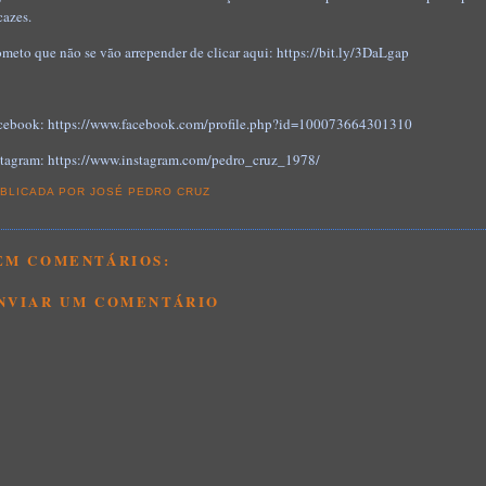
cazes.
ometo que não se vão arrepender de clicar aqui: https://bit.ly/3DaLgap
cebook: https://www.facebook.com/profile.php?id=100073664301310
stagram: https://www.instagram.com/pedro_cruz_1978/
BLICADA POR
JOSÉ PEDRO CRUZ
EM COMENTÁRIOS:
NVIAR UM COMENTÁRIO