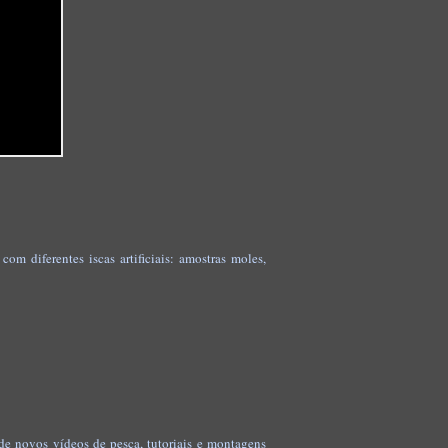
om diferentes iscas artificiais: amostras moles,
de novos vídeos de pesca, tutoriais e montagens