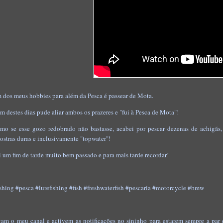
 dos meus hobbies para além da Pesca é passear de Mota.
m destes dias pude aliar ambos os prazeres e "fui à Pesca de Mota"!
mo se esse gozo redobrado não bastasse, acabei por pescar dezenas de achigãs, c
ostras duras e inclusivamente "topwater"!
i um fim de tarde muito bem passado e para mais tarde recordar!
ishing #pesca #lurefishing #fish #freshwaterfish #pescaria #motorcycle #bmw
gam o meu canal e activem as notificações no sininho para estarem sempre a par 