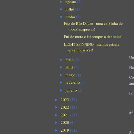
agosto
(2)
►
julho
(2)
►
junho
(3)
▼
Foz do Rio Douro - uma caixinha de
(boas) surpresas!
Fui de mota e foi sempre a dar neles!
LIGHT SPINNING - melhor estreia
era impossível!
Um
maio
(2)
►
abril
(1)
Nu
►
março
(1)
►
Co
fevereiro
(1)
►
am
janeiro
(2)
►
Fo
2023
(33)
►
2022
(23)
►
#f
2021
(13)
►
2020
(4)
►
2019
(12)
►
Si