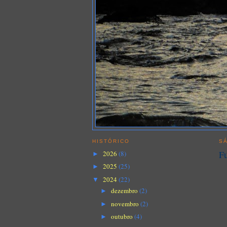
HISTÓRICO
SÁ
Fu
2026
(8)
►
2025
(25)
►
2024
(22)
▼
dezembro
(2)
►
novembro
(2)
►
outubro
(4)
►