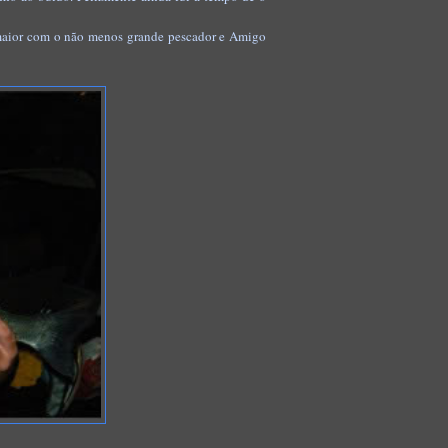
o maior com o não menos grande pescador e Amigo