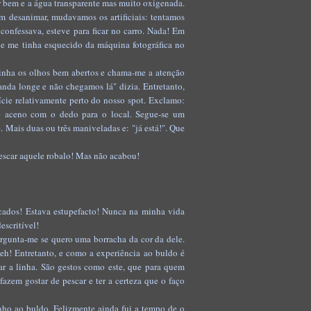
r bem e a água transparente mas muito oxigenada.
m desanimar, mudavamos os artificiais: tentamos
onfessava, esteve para ficar no carro. Nada! Em
ue me tinha esquecido da máquina fotográfica no
tinha os olhos bem abertos e chama-me a atenção
da longe e não chegamos lá" dizia. Entretanto,
ície relativamente perto do nosso spot. Exclamo:
 e aceno com o dedo para o local. Segue-se um
. Mais duas ou três maniveladas e: "já está!". Que
 pescar aquele robalo! Mas não acabou!
cados! Estava estupefacto! Nunca na minha vida
escritível!
rgunta-me se quero uma borracha da cor da dele.
h! Entretanto, e como a experiência ao buldo é
ar a linha. São gestos como este, que para quem
azem gostar de pescar e ter a certeza que o faço
ho ao buldo. Felizmente ainda fui a tempo de o