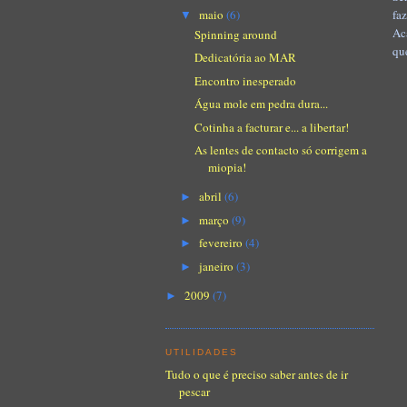
maio
(6)
fa
▼
Ac
Spinning around
qu
Dedicatória ao MAR
Encontro inesperado
Água mole em pedra dura...
Cotinha a facturar e... a libertar!
As lentes de contacto só corrigem a
miopia!
abril
(6)
►
março
(9)
►
fevereiro
(4)
►
janeiro
(3)
►
2009
(7)
►
UTILIDADES
Tudo o que é preciso saber antes de ir
pescar