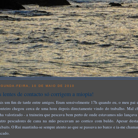
GUNDA-FEIRA, 10 DE MAIO DE 2010
 lentes de contacto só corrigem a miopia!
is um fim de tarde entre amigos. Eram sensivelmente 17h quando eu, o meu pai 
nteiro chegou cerca de uma hora depois directamente vindo do trabalho. Mal 
nha valorizado - a traineira que pescava bem perto de onde estavamos não lançava a
atro pescadores de cana na mão pescavam ao corrico com buldo. Apesar dest
rkbaits. O Rui mantinha-se sempre atento ao que se passava no barco e ia-me chama
scado.