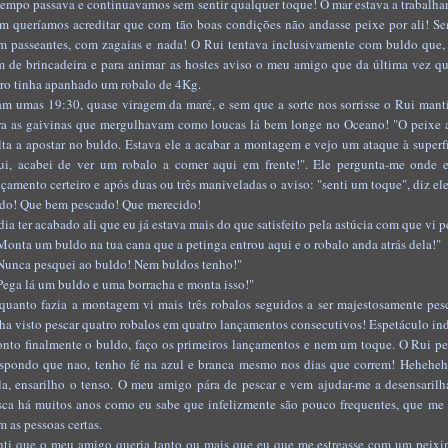
tempo passava e continuavamos sem sentir qualquer toque! O mar estava a trabalha
m queríamos acreditar que com tão boas condições não andasse peixe por ali! Se
m passeantes, com zagaias e nada! O Rui tentava inclusivamente com buldo que, c
m de brincadeira e para animar as hostes aviso o meu amigo que da última vez q
rro tinha apanhado um robalo de 4Kg.
am umas 19:30, quase viragem da maré, e sem que a sorte nos sorrisse o Rui man
ra as gaivinas que mergulhavam como loucas lá bem longe no Oceano! "O peixe an
lta a apostar no buldo. Estava ele a acabar a montagem e vejo um ataque à superf
ui, acabei de ver um robalo a comer aqui em frente!". Ele pergunta-me onde
nçamento certeiro e após duas ou três maniveladas o aviso: "senti um toque", diz ele
ndo! Que bem pescado! Que merecido!
dia ter acabado ali que eu já estava mais do que satisfeito pela astúcia com que vi
"Monta um buldo na tua cana que a petinga entrou aqui e o robalo anda atrás dela!"
"Nunca pesquei ao buldo! Nem buldos tenho!"
"Pega lá um buldo e uma borracha e monta isso!"
quanto fazia a montagem vi mais três robalos seguidos a ser majestosamente pes
nha visto pescar quatro robalos em quatro lançamentos consecutivos! Espetáculo ind
nto finalmente o buldo, faço os primeiros lançamentos e nem um toque. O Rui pe
spondo que nao, tenho fé na azul e branca mesmo nos dias que correm! Hehehehe
la, ensarilho o tenso. O meu amigo pára de pescar e vem ajudar-me a desensarilh
sca há muitos anos como eu sabe que infelizmente são pouco frequentes, que me f
m as pessoas certas.
nti que o meu amigo queria tanto ou mais que eu que me estreasse com um peixin