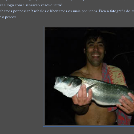
zer e logo com a sensação vezes quatro!
abamos por pescar 9 robalos e libertamos os mais pequenos. Fica a fotografia d
e o pescou: