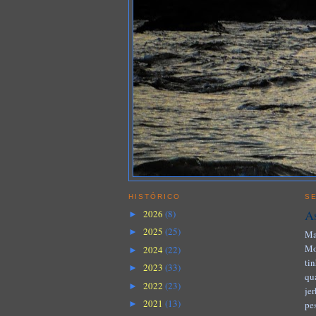
HISTÓRICO
SE
As
2026
(8)
►
2025
(25)
►
Ma
Mo
2024
(22)
►
ti
2023
(33)
►
qu
2022
(23)
►
je
2021
(13)
pe
►