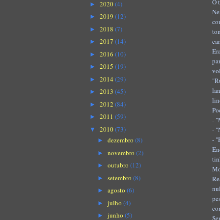
O 
2020
(4)
►
Ne
2019
(12)
►
co
2018
(7)
►
to
ca
2017
(14)
►
Er
2016
(10)
►
pa
2015
(19)
►
vo
2014
(29)
►
"R
la
2013
(45)
►
li
2012
(84)
►
Po
2011
(59)
►
- 
2010
(73)
- 
▼
- 
dezembro
(8)
►
En
novembro
(2)
►
ti
outubro
(12)
►
Mo
setembro
(8)
►
Re
nu
agosto
(6)
►
pe
julho
(4)
►
co
junho
(5)
►
Se