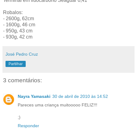
Terminal em fluocarbono Seaguar 0,41
Robalos:
- 2600g, 62cm
- 1600g, 46 cm
- 950g, 43 cm
- 930g, 42 cm
José Pedro Cruz
Partilhar
3 comentários:
Nayra Yamasaki
30 de abril de 2010 às 14:52
Pareces uma criança muitooooo FELIZ!!!
;)
Responder