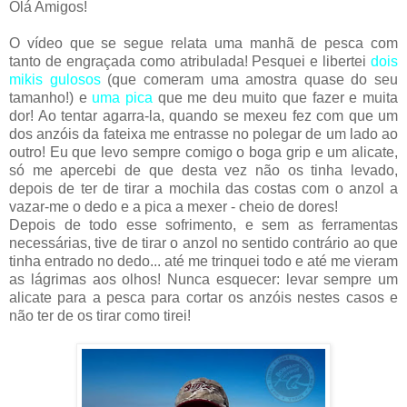
Olá Amigos!
O vídeo que se segue relata uma manhã de pesca com
tanto de engraçada como atribulada! Pesquei e libertei
dois
mikis gulosos
(que comeram uma amostra quase do seu
tamanho!) e
uma pica
que me deu muito que fazer e muita
dor! Ao tentar agarra-la, quando se mexeu fez com que um
dos anzóis da fateixa me entrasse no polegar de um lado ao
outro! Eu que levo sempre comigo o boga grip e um alicate,
só me apercebi de que desta vez não os tinha levado,
depois de ter de tirar a mochila das costas com o anzol a
vazar-me o dedo e a pica a mexer - cheio de dores!
Depois de todo esse sofrimento, e sem as ferramentas
necessárias, tive de tirar o anzol no sentido contrário ao que
tinha entrado no dedo... até me trinquei todo e até me vieram
as lágrimas aos olhos! Nunca esquecer: levar sempre um
alicate para a pesca para cortar os anzóis nestes casos e
não ter de os tirar como tirei!