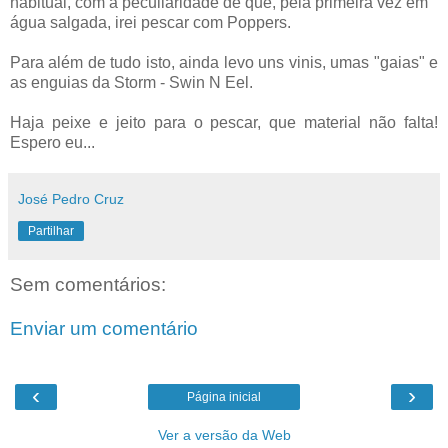
habitual, com a peculiaridade de que, pela primeira vez em
água salgada, irei pescar com Poppers.
Para além de tudo isto, ainda levo uns vinis, umas "gaias" e
as enguias da Storm - Swin N Eel.
Haja peixe e jeito para o pescar, que material não falta!
Espero eu...
José Pedro Cruz
Partilhar
Sem comentários:
Enviar um comentário
‹
›
Página inicial
Ver a versão da Web