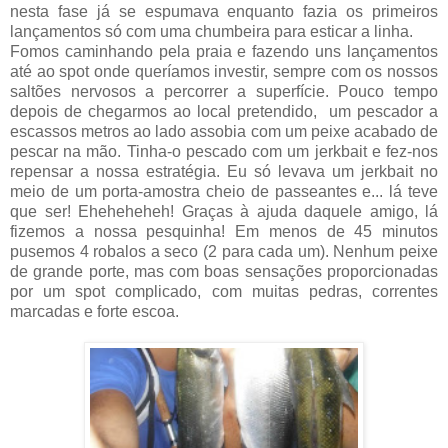
nesta fase já se espumava enquanto fazia os primeiros
lançamentos só com uma chumbeira para esticar a linha.
Fomos caminhando pela praia e fazendo uns lançamentos
até ao spot onde queríamos investir, sempre com os nossos
saltões nervosos a percorrer a superfície. Pouco tempo
depois de chegarmos ao local pretendido, um pescador a
escassos metros ao lado assobia com um peixe acabado de
pescar na mão. Tinha-o pescado com um jerkbait e fez-nos
repensar a nossa estratégia. Eu só levava um jerkbait no
meio de um porta-amostra cheio de passeantes e... lá teve
que ser! Eheheheheh! Graças à ajuda daquele amigo, lá
fizemos a nossa pesquinha! Em menos de 45 minutos
pusemos 4 robalos a seco (2 para cada um). Nenhum peixe
de grande porte, mas com boas sensações proporcionadas
por um spot complicado, com muitas pedras, correntes
marcadas e forte escoa.