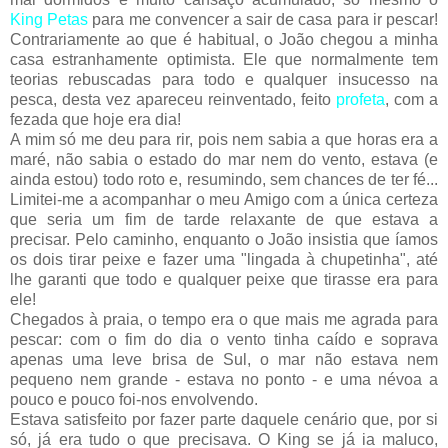
King Petas
para me convencer a sair de casa para ir pescar!
Contrariamente ao que é habitual, o João chegou a minha
casa estranhamente optimista. Ele que normalmente tem
teorias rebuscadas para todo e qualquer insucesso na
pesca, desta vez apareceu reinventado, feito
profeta
, com a
fezada que hoje era dia!
A mim só me deu para rir, pois nem sabia a que horas era a
maré, não sabia o estado do mar nem do vento, estava (e
ainda estou) todo roto e, resumindo, sem chances de ter fé...
Limitei-me a acompanhar o meu Amigo com a única certeza
que seria um fim de tarde relaxante de que estava a
precisar. Pelo caminho, enquanto o João insistia que íamos
os dois tirar peixe e fazer uma "lingada à chupetinha", até
lhe garanti que todo e qualquer peixe que tirasse era para
ele!
Chegados à praia, o tempo era o que mais me agrada para
pescar: com o fim do dia o vento tinha caído e soprava
apenas uma leve brisa de Sul, o mar não estava nem
pequeno nem grande - estava no ponto - e uma névoa a
pouco e pouco foi-nos envolvendo.
Estava satisfeito por fazer parte daquele cenário que, por si
só, já era tudo o que precisava. O King se já ia maluco,