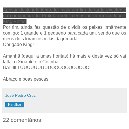
Apesar deste infortúnio, foi mais um fim de tarde excelente
na companhia do Profeta (pelo menos por um dia) João -
King Petas!
Por fim, ainda fez questão de dividir os peixes irmãmente
comigo: 1 grande e 1 pequeno para cada um, sendo que os
meus dois foram os mikis da jornada!
Obrigado King!
Amanhã (daqui a umas horitas) há mais e desta vez só vai
faltar o Xinante e o Cotinha!
BAIIIIII TUUUUUUUUDOOOOOOOOOOO!
Abraço e boas pescas!
José Pedro Cruz
Partilhar
22 comentários: